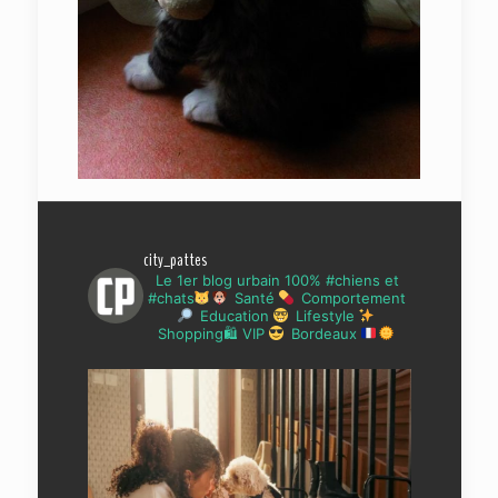
city_pattes
Le 1er blog urbain 100% #chiens et
#chats
Santé
Comportement
Education
Lifestyle
Shopping🛍 VIP
Bordeaux