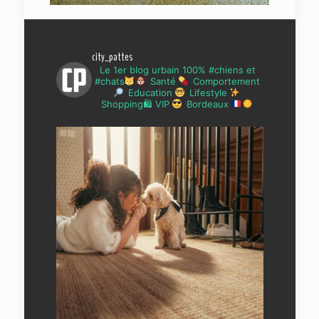
city_pattes
Le 1er blog urbain 100% #chiens et
#chats
Santé
Comportement
Education
Lifestyle
Shopping🛍 VIP
Bordeaux