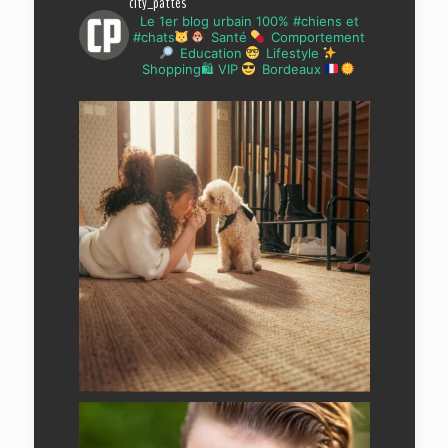
city_pattes
Le 1er blog urbain 100% #chiens et
#chats
Santé
Comportement
Education
Lifestyle
Shopping🛍 VIP
Bordeaux