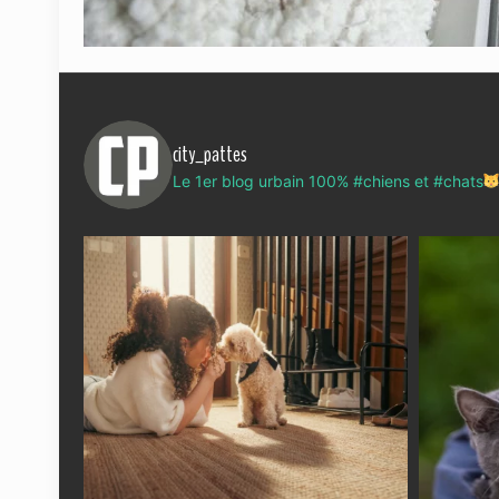
city_pattes
Le 1er blog urbain 100% #chiens et #chats