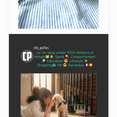
city_pattes
Le 1er blog urbain 100% #chiens et
#chats
Santé
Comportement
Education
Lifestyle
Shopping🛍 VIP
Bordeaux