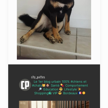
city_pattes
Le 1er blog urbain 100% #chiens et
#chats
Santé
Comportement
Education
Lifestyle
Shopping🛍 VIP
Bordeaux