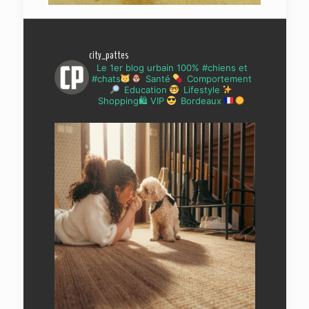
city_pattes
Le 1er blog urbain 100% #chiens et
#chats
Santé
Comportement
Education
Lifestyle
Shopping🛍 VIP
Bordeaux