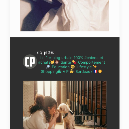
city_pattes
Le 1er blog urbain 100% #chiens et
#chats
Santé
Comportement
Education
Lifestyle
Shopping🛍 VIP
Bordeaux