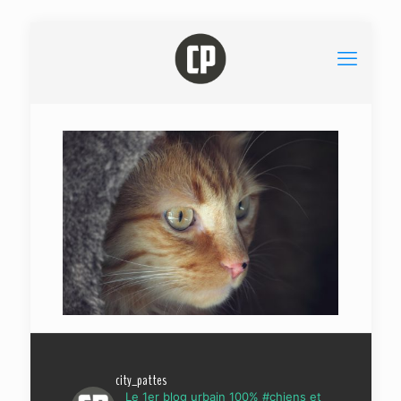
city_pattes
Le 1er blog urbain 100% #chiens et