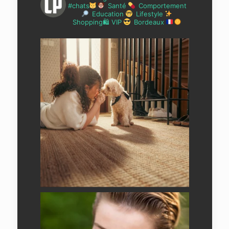
#chats
Santé
Comportement
Education
Lifestyle
Shopping🛍 VIP
Bordeaux