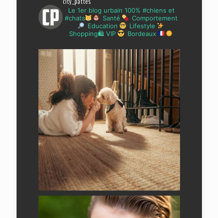
city_pattes
Le 1er blog urbain 100% #chiens et
#chats
Santé
Comportement
Education
Lifestyle
Shopping🛍 VIP
Bordeaux