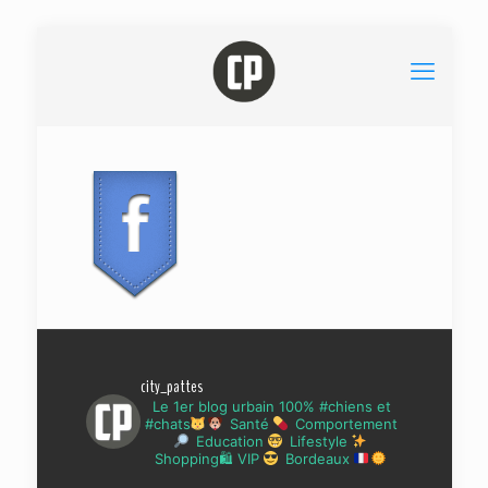
city_pattes
Le 1er blog urbain 100% #chiens et
#chats
Santé
Comportement
Education
Lifestyle
Shopping🛍 VIP
Bordeaux