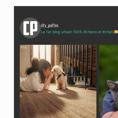
city_pattes
Le 1er blog urbain 100% #chiens et #chats