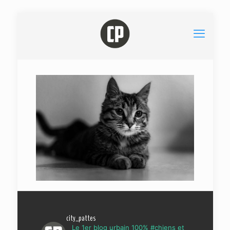
city_pattes
Le 1er blog urbain 100% #chiens et