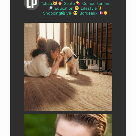
#chats
Santé
Comportement
Education
Lifestyle
Shopping🛍 VIP
Bordeaux