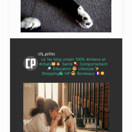
city_pattes
Le 1er blog urbain 100% #chiens et
#chats
Santé
Comportement
Education
Lifestyle
Shopping🛍 VIP
Bordeaux