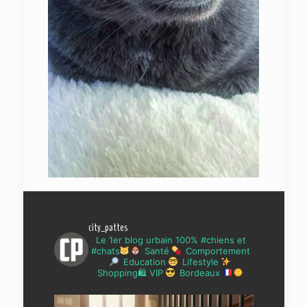
city_pattes
Le 1er blog urbain 100% #chiens et
#chats
Santé
Comportement
Education
Lifestyle
Shopping🛍 VIP
Bordeaux