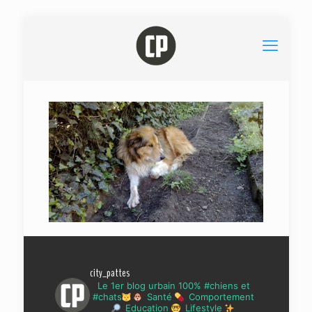
city_pattes
Le 1er blog urbain 100% #chiens et
#chats
Santé
Comportement
Education
Lifestyle