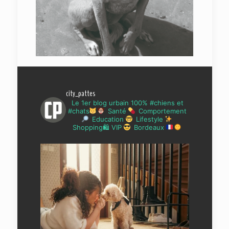
city_pattes
Le 1er blog urbain 100% #chiens et
#chats
Santé
Comportement
Education
Lifestyle
Shopping🛍 VIP
Bordeaux