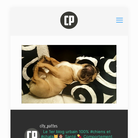
city_pattes
Le 1er blog urbain 100% #chiens et
#chats
Santé
Comportement