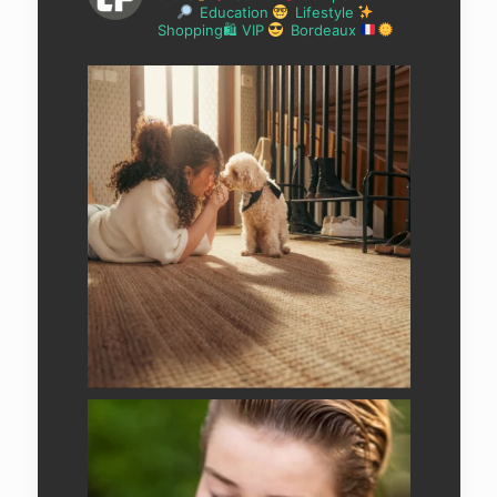
Education
Lifestyle
Shopping🛍 VIP
Bordeaux