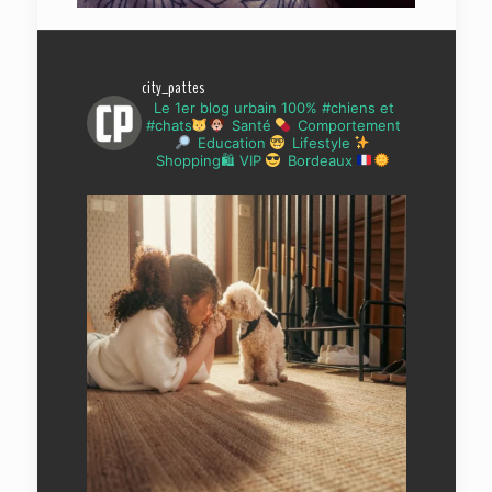
city_pattes
Le 1er blog urbain 100% #chiens et
#chats
Santé
Comportement
Education
Lifestyle
Shopping🛍 VIP
Bordeaux