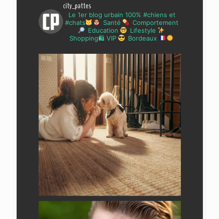
city_pattes
Le 1er blog urbain 100% #chiens et
#chats
Santé
Comportement
Education
Lifestyle
Shopping🛍 VIP
Bordeaux