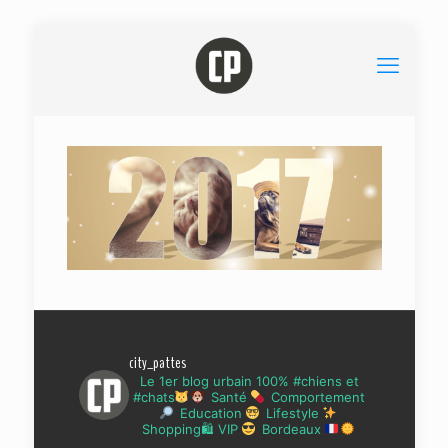
city_pattes
Le 1er blog urbain 100% #chiens et
#chats
Santé
Comportement
Education
Lifestyle
Shopping🛍 VIP
Bordeaux