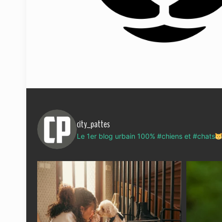
city_pattes
Le 1er blog urbain 100% #chiens et #chats