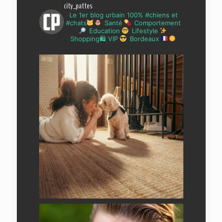
city_pattes
Le 1er blog urbain 100% #chiens et
#chats
Santé
Comportement
Education
Lifestyle
Shopping🛍 VIP
Bordeaux