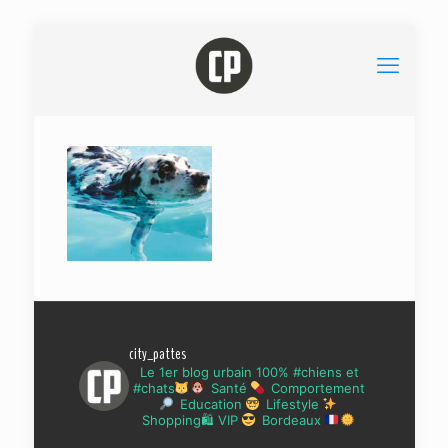
city_pattes
Le 1er blog urbain 100% #chiens et
#chats
Santé
Comportement
Education
Lifestyle
Shopping🛍 VIP
Bordeaux