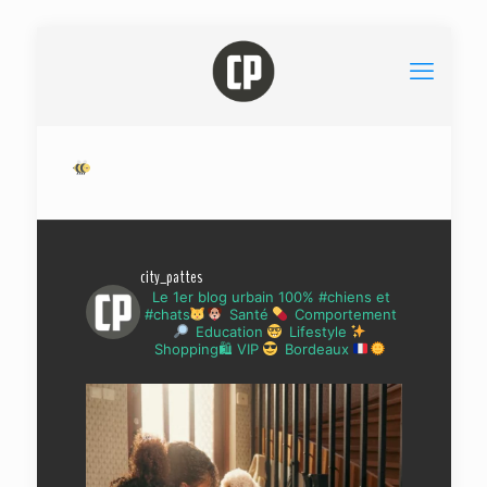
city_pattes
Le 1er blog urbain 100% #chiens et
#chats
Santé
Comportement
Education
Lifestyle
Shopping🛍 VIP
Bordeaux