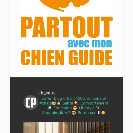
city_pattes
Le 1er blog urbain 100% #chiens et
#chats
Santé
Comportement
Education
Lifestyle
Shopping🛍 VIP
Bordeaux