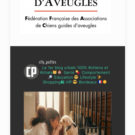
city_pattes
Le 1er blog urbain 100% #chiens et
#chats
Santé
Comportement
Education
Lifestyle
Shopping🛍 VIP
Bordeaux