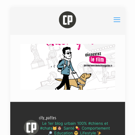
city_pattes
Le 1er blog urbain 100% #chiens et
#chats
Santé
Comportement
Education
Lifestyle