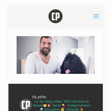
city_pattes
Le 1er blog urbain 100% #chiens et
#chats
Santé
Comportement
Education
Lifestyle