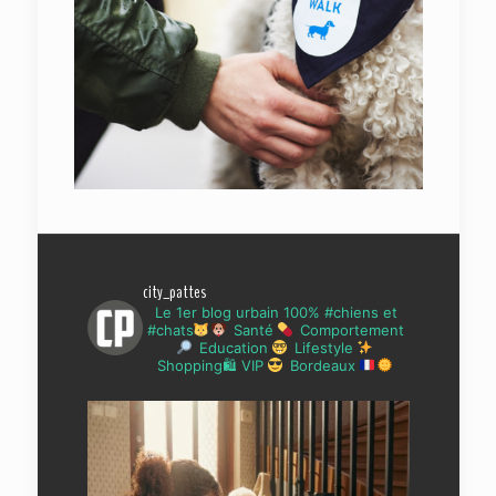
city_pattes
Le 1er blog urbain 100% #chiens et
#chats
Santé
Comportement
Education
Lifestyle
Shopping🛍 VIP
Bordeaux