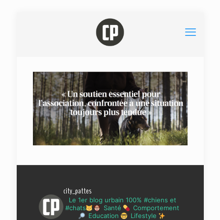
city_pattes
Le 1er blog urbain 100% #chiens et
#chats
Santé
Comportement
Education
Lifestyle