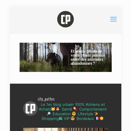
city_pattes
Le 1er blog urbain 100% #chiens et
#chats
Santé
Comportement
Education
Lifestyle
Shopping🛍 VIP
Bordeaux