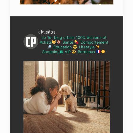
city_pattes
Le 1er blog urbain 100% #chiens et
#chats
Santé
Comportement
Education
Lifestyle
Shopping🛍 VIP
Bordeaux