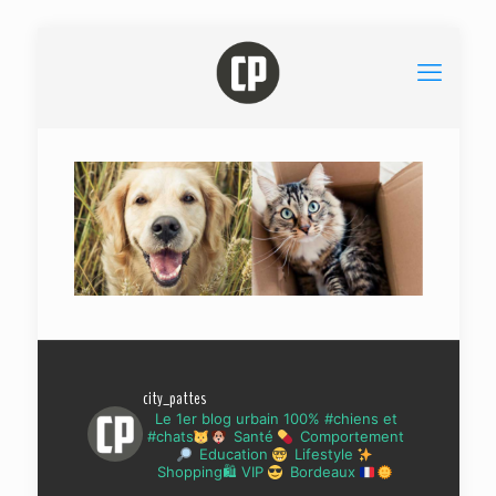
city_pattes
Le 1er blog urbain 100% #chiens et
#chats
Santé
Comportement
Education
Lifestyle
Shopping🛍 VIP
Bordeaux