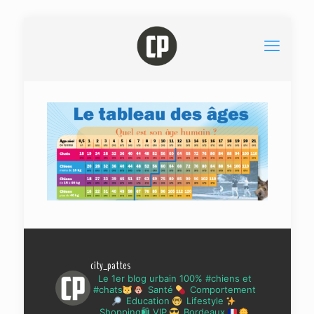
city_pattes
Le 1er blog urbain 100% #chiens et
#chats
Santé
Comportement
Education
Lifestyle
Shopping🛍 VIP
Bordeaux