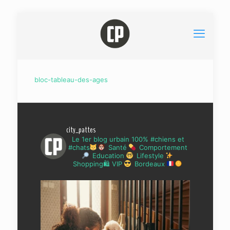
bloc-tableau-des-ages
city_pattes
Le 1er blog urbain 100% #chiens et
#chats
Santé
Comportement
Education
Lifestyle
Shopping🛍 VIP
Bordeaux