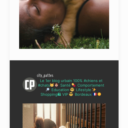
city_pattes
Le 1er blog urbain 100% #chiens et
#chats
Santé
Comportement
Education
Lifestyle
Shopping🛍 VIP
Bordeaux