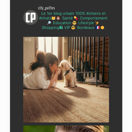
city_pattes
Le 1er blog urbain 100% #chiens et
#chats
Santé
Comportement
Education
Lifestyle
Shopping🛍 VIP
Bordeaux