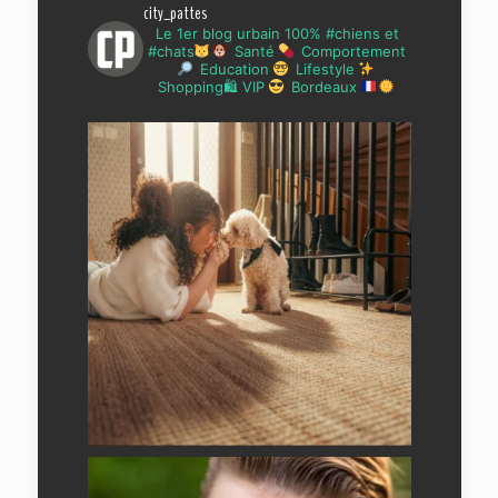
city_pattes
Le 1er blog urbain 100% #chiens et
#chats
Santé
Comportement
Education
Lifestyle
Shopping🛍 VIP
Bordeaux