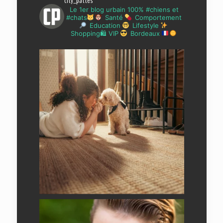
city_pattes
Le 1er blog urbain 100% #chiens et
#chats
Santé
Comportement
Education
Lifestyle
Shopping🛍 VIP
Bordeaux