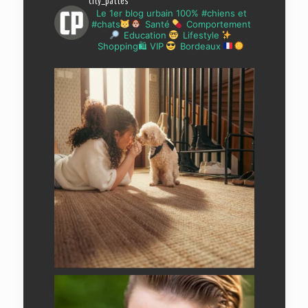
city_pattes
Le 1er blog urbain 100% #chiens et
#chats
Santé
Comportement
Education
Lifestyle
Shopping🛍 VIP
Bordeaux