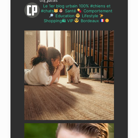
city_pattes
Le 1er blog urbain 100% #chiens et
#chats
Santé
Comportement
Education
Lifestyle
Shopping🛍 VIP
Bordeaux