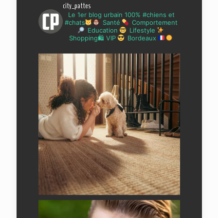
city_pattes
Le 1er blog urbain 100% #chiens et
#chats
Santé
Comportement
Education
Lifestyle
Shopping🛍 VIP
Bordeaux