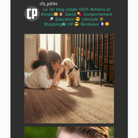
city_pattes
Le 1er blog urbain 100% #chiens et
#chats
Santé
Comportement
Education
Lifestyle
Shopping🛍 VIP
Bordeaux