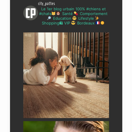
city_pattes
Le 1er blog urbain 100% #chiens et
#chats
Santé
Comportement
Education
Lifestyle
Shopping🛍 VIP
Bordeaux