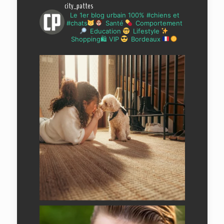
city_pattes
Le 1er blog urbain 100% #chiens et
#chats
Santé
Comportement
Education
Lifestyle
Shopping🛍 VIP
Bordeaux