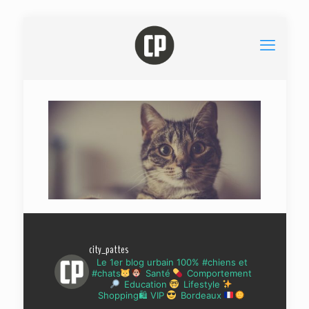
city_pattes
Le 1er blog urbain 100% #chiens et
#chats
Santé
Comportement
Education
Lifestyle
Shopping🛍 VIP
Bordeaux