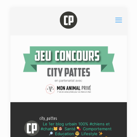
city_pattes
Le 1er blog urbain 100% #chiens et
#chats
Santé
Comportement
Education
Lifestyle