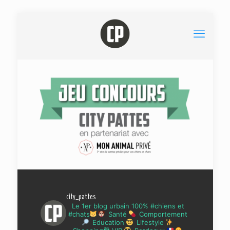
city_pattes
Le 1er blog urbain 100% #chiens et
#chats
Santé
Comportement
Education
Lifestyle