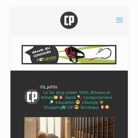
city_pattes
Le 1er blog urbain 100% #chiens et
#chats
Santé
Comportement
Education
Lifestyle
Shopping🛍 VIP
Bordeaux